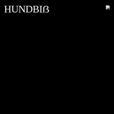
HUNDBIẞ
WORK
EVERYTHING IS A REMIX!
ABOUT
CONTACT